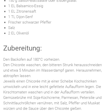
150 g Saison-Blattsalate oder Eisbergsalat
1 EL Balsamico-Essig
1 EL Zitronensaft
1 TL Dijon-Senf
Frischer schwarzer Pfeffer
Salz
2 EL Olivenöl
Zubereitung:
Den Backofen auf 180°C vorheizen.
Den Chicorée waschen, den bitteren Strunk herausschneiden
und etwa 5 Minuten im Wasserdampf garen. Herausnehmen,
abtropfen lassen.
Jeweils einen Chicorée mit je einer Scheibe Kochschinken
umwickeln und in eine leicht gefettete Auflaufform legen. Die
Kirschtomaten waschen und in der Auflaufform verteilen.
Gemüsebrühe mit Soja-Kochcreme, Parmesan, Petersilie und
Schnittlauchröllchen verrühren, mit Salz, Pfeffer und Muskat
würzen und die Sauce über den Chicorée gießen.