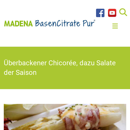
Überbackener Chicorée, dazu Salate
der Saison