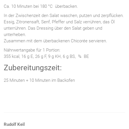
Ca. 10 Minuten bei 180 °C überbacken.
In der Zwischenzeit den Salat waschen, putzen und zerpflücken.
Essig, Zitronensaft, Senf, Pfeffer und Salz verrühren, das Öl
unterrühren. Das Dressing über den Salat geben und
unterheben.
Zusammen mit dem überbackenen Chicorée servieren.
Nährwertangabe für 1 Portion:
355 kcal, 16 g E, 26 g F, 9 g KH, 6 g BS, ¾ BE
Zubereitungszeit:
25 Minuten + 10 Minuten im Backofen
Rudolf Keil