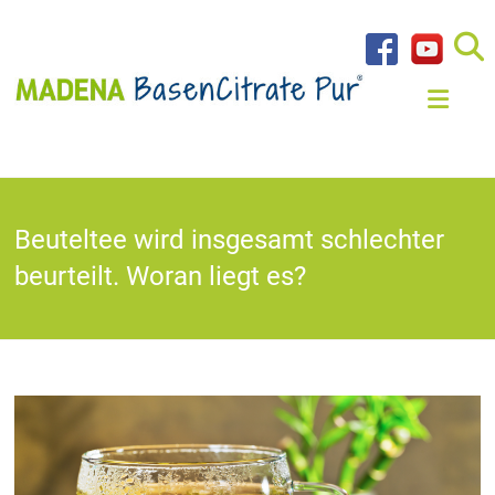
Beuteltee wird insgesamt schlechter
beurteilt. Woran liegt es?